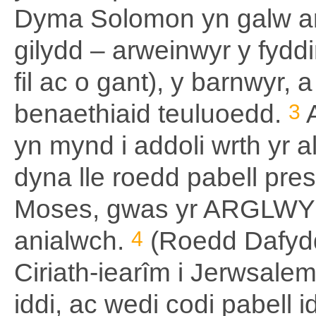
Dyma Solomon yn galw arw
gilydd – arweinwyr y fyddi
fil ac o gant), y barnwyr, 
benaethiaid teuluoedd.
3
A
yn mynd i addoli wrth yr a
dyna lle roedd pabell pr
Moses, gwas yr ARGLWYD
anialwch.
4
(Roedd Dafydd
Ciriath-iearîm i Jerwsalem,
iddi, ac wedi codi pabell i