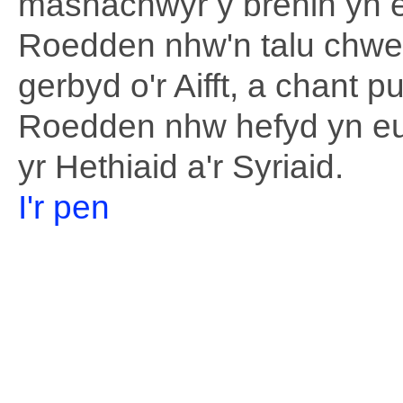
masnachwyr y brenin yn 
Roedden nhw'n talu chwe
gerbyd o'r Aifft, a chant 
Roedden nhw hefyd yn eu
yr Hethiaid a'r Syriaid.
I'r pen