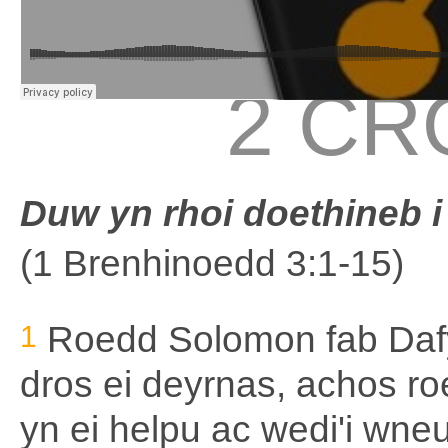
2 CR
Duw yn rhoi doethineb 
(1 Brenhinoedd 3:1-15)
1
Roedd Solomon fab Dafy
dros ei deyrnas, achos 
yn ei helpu ac wedi'i wne