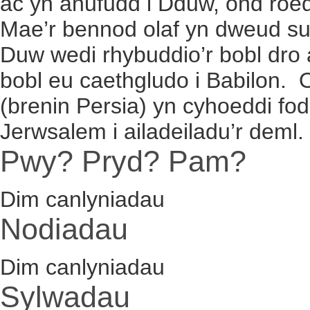
ac yn anufudd i Dduw, ond roed
Mae’r bennod olaf yn dweud sut
Duw wedi rhybuddio’r bobl dro a
bobl eu caethgludo i Babilon.
(brenin Persia) yn cyhoeddi fod
Jerwsalem i ailadeiladu’r deml.
Pwy? Pryd? Pam?
Dim canlyniadau
Nodiadau
Dim canlyniadau
Sylwadau