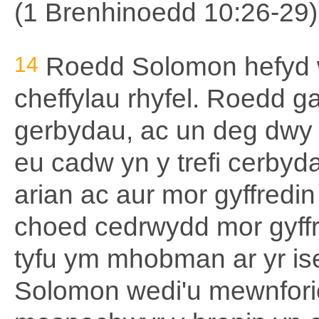
(1 Brenhinoedd 10:26-29)
14
Roedd Solomon hefyd w
cheffylau rhyfel. Roedd g
gerbydau, ac un deg dwy o
eu cadw yn y trefi cerby
arian ac aur mor gyffredi
choed cedrwydd mor gyffr
tyfu ym mhobman ar yr ise
Solomon wedi'u mewnforio 