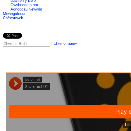
ddarllen y Beibl
Gwybodaeth am
Adnoddau Newydd
Mewngofnodi
Cofrestrwch
Chwilio manwl