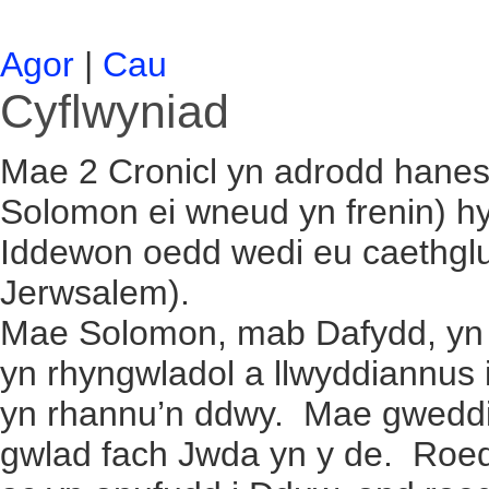
Agor
|
Cau
Cyflwyniad
Mae 2 Cronicl yn adrodd hanes 
Solomon ei wneud yn frenin) hy
Iddewon oedd wedi eu caethgludo
Jerwsalem).
Mae Solomon, mab Dafydd, yn a
yn rhyngwladol a llwyddiannus 
yn rhannu’n ddwy. Mae gweddil
gwlad fach Jwda yn y de. Roed