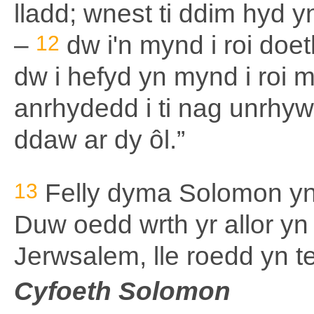
lladd; wnest ti ddim hyd 
–
12
dw i'n mynd i roi doe
dw i hefyd yn mynd i roi
anrhydedd i ti nag unrhyw
ddaw ar dy ôl.”
13
Felly dyma Solomon yn
Duw oedd wrth yr allor yn
Jerwsalem, lle roedd yn te
Cyfoeth Solomon