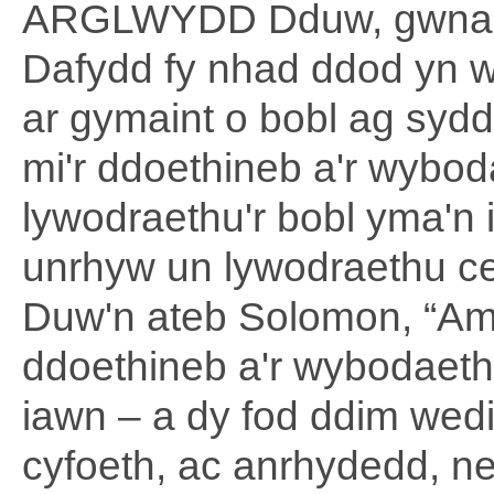
ARGLWYDD Dduw, gwna i'r
Dafydd fy nhad ddod yn wi
ar gymaint o bobl ag sydd
mi'r ddoethineb a'r wybod
lywodraethu'r bobl yma'n i
unrhyw un lywodraethu c
Duw'n ateb Solomon, “Am m
ddoethineb a'r wybodaeth 
iawn – a dy fod ddim wed
cyfoeth, ac anrhydedd, neu