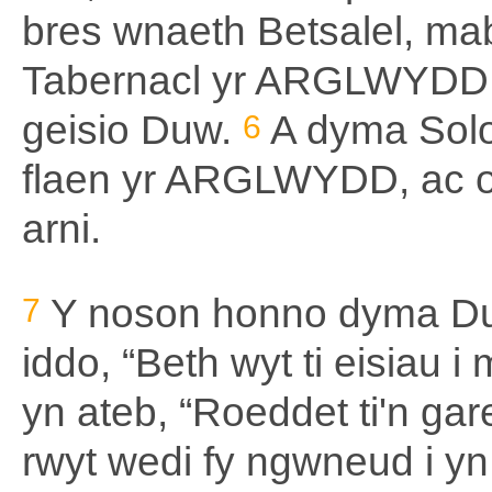
bres wnaeth Betsalel, mab
Tabernacl yr ARGLWYDD.) 
geisio Duw.
6
A dyma Solo
flaen yr ARGLWYDD, ac off
arni.
7
Y noson honno dyma Du
iddo, “Beth wyt ti eisiau i m
yn ateb, “Roeddet ti'n ga
rwyt wedi fy ngwneud i yn 