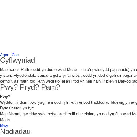
Agor
|
Cau
Cyflwyniad
Mae hanes Ruth (oedd yn dod o wlad Moab – un o’r gwledydd paganaidd) yn dd
y stori: Ffyddlondeb, cariad a gofal yr ‘arwres’, oedd yn dod o gefndir pag
cefndir, a’r ffaith fod Ruth wedi troi allan i fod yn hen nain i’r brenin Dafydd (a
Pwy? Pryd? Pam?
Pwy?
Wyddon ni ddim pwy ysgrifennodd llyfr Ruth er bod traddodiad Iddewig yn a
Dyma’r stori yn fyr:
Mae Naomi, gweddw sydd hefyd wedi colli ei meibion, yn dod yn ôl o wlad Moa
Maen...
Mwy
Nodiadau