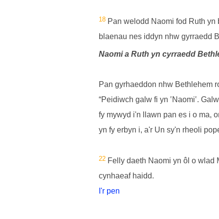
18
Pan welodd Naomi fod Ruth yn b
blaenau nes iddyn nhw gyrraedd 
Naomi a Ruth yn cyrraedd Beth
Pan gyrhaeddon nhw Bethlehem roe
“Peidiwch galw fi yn ‛Naomi‛. Galwc
fy mywyd i'n llawn pan es i o ma, 
yn fy erbyn i, a'r Un sy'n rheoli po
22
Felly daeth Naomi yn ôl o wlad 
cynhaeaf haidd.
I'r pen