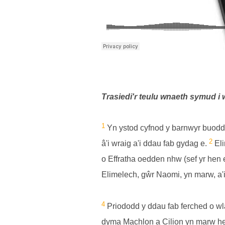
Trasiedi'r teulu wnaeth symud i
1
Yn ystod cyfnod y barnwyr buodd 
2
â'i wraig a'i ddau fab gydag e.
Eli
o Effratha oedden nhw (sef yr he
Elimelech, gŵr Naomi, yn marw, a'
4
Priododd y ddau fab ferched o wl
dyma Machlon a Cilion yn marw hef