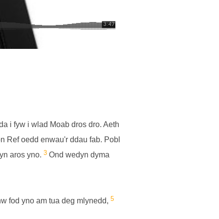
a i fyw i wlad Moab dros dro. Aeth
on
Ref
oedd enwau'r ddau fab. Pobl
3
yn aros yno.
Ond wedyn dyma
5
nhw fod yno am tua deg mlynedd,