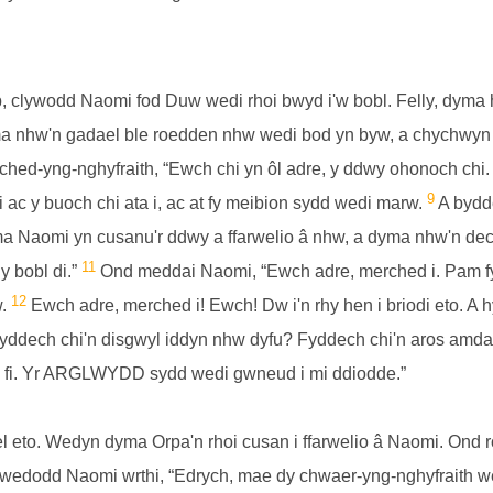
 clywodd Naomi fod Duw wedi rhoi bwyd i'w bobl. Felly, dyma hi
 nhw'n gadael ble roedden nhw wedi bod yn byw, a chychwyn ar
ed-yng-nghyfraith, “Ewch chi yn ôl adre, y ddwy ohonoch chi.
9
ac y buoch chi ata i, ac at fy meibion sydd wedi marw.
A bydde
yma Naomi yn cusanu'r ddwy a ffarwelio â nhw, a dyma nhw'n dec
11
dy bobl di.”
Ond meddai Naomi, “Ewch adre, merched i. Pam fy
12
w.
Ewch adre, merched i! Ewch! Dw i'n rhy hen i briodi eto. A h
yddech chi'n disgwyl iddyn nhw dyfu? Fyddech chi'n aros amd
fel fi. Yr ARGLWYDD sydd wedi gwneud i mi ddiodde.”
 eto. Wedyn dyma Orpa'n rhoi cusan i ffarwelio â Naomi. Ond r
edodd Naomi wrthi, “Edrych, mae dy chwaer-yng-nghyfraith wed