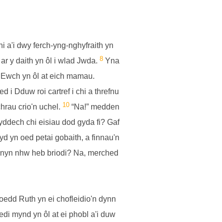
 a'i dwy ferch-yng-nghyfraith yn
8
 y daith yn ôl i wlad Jwda.
Yna
 Ewch yn ôl at eich mamau.
d i Dduw roi cartref i chi a threfnu
10
hrau crio'n uchel.
“Na!” medden
ddech chi eisiau dod gyda fi? Gaf
yd yn oed petai gobaith, a finnau'n
anyn nhw heb briodi? Na, merched
oedd Ruth yn ei chofleidio'n dynn
i mynd yn ôl at ei phobl a'i duw