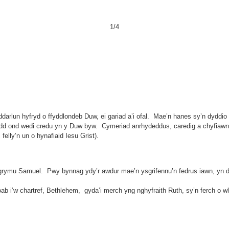
1/4
arlun hyfryd o ffyddlondeb Duw, ei gariad a’i ofal. Mae’n hanes sy’n dyddio
anaidd ond wedi credu yn y Duw byw. Cymeriad anrhydeddus, caredig a chyfiawn
c felly’n un o hynafiaid Iesu Grist).
wgrymu Samuel. Pwy bynnag ydy’r awdur mae’n ysgrifennu’n fedrus iawn, yn d
b i’w chartref, Bethlehem, gyda’i merch yng nghyfraith Ruth, sy’n ferch o wl