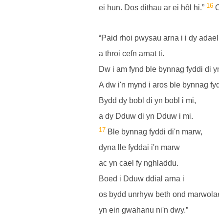
16
ei hun. Dos dithau ar ei hôl hi.”
O
“Paid rhoi pwysau arna i i dy adael
a throi cefn arnat ti.
Dw i am fynd ble bynnag fyddi di 
A dw i'n mynd i aros ble bynnag fyd
Bydd dy bobl di yn bobl i mi,
a dy Dduw di yn Dduw i mi.
17
Ble bynnag fyddi di'n marw,
dyna lle fyddai i'n marw
ac yn cael fy nghladdu.
Boed i Dduw ddial arna i
os bydd unrhyw beth ond marwola
yn ein gwahanu ni'n dwy.”