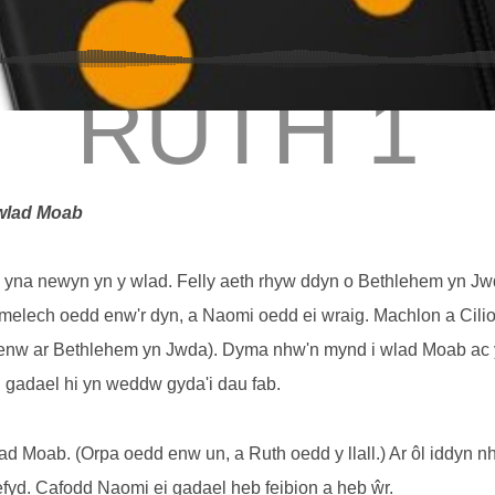
RUTH 1
 wlad Moab
yna newyn yn y wlad. Felly aeth rhyw ddyn o Bethlehem yn Jwd
melech oedd enw'r dyn, a Naomi oedd ei wraig. Machlon a Cili
n enw ar Bethlehem yn Jwda). Dyma nhw'n mynd i wlad Moab ac 
i gadael hi yn weddw gyda'i dau fab.
ad Moab. (Orpa oedd enw un, a Ruth oedd y llall.) Ar ôl iddyn 
yd. Cafodd Naomi ei gadael heb feibion a heb ŵr.