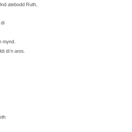
nd atebodd Ruth,
 di
yn mynd.
di di'n aros.
eth