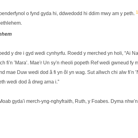
1
enderfynol o fynd gyda hi, ddwedodd hi ddim mwy am y peth.
Bethlehem.
lehem
dd y dre i gyd wedi cynhyrfu. Roedd y merched yn holi, “Ai N
h fi'n ‛Mara‛. Mae'r Un sy'n rheoli popeth
Ref
wedi gwneud fy m
ond mae Duw wedi dod â fi yn ôl yn wag. Sut allwch chi alw fi'n
peth wedi dod â drwg arna i.”
Moab gyda'i merch-yng-nghyfraith, Ruth, y Foabes. Dyma nhw'n