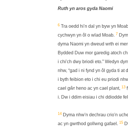
Ruth yn aros gyda Naomi
6
Tra oedd hi'n dal yn byw yn Moab,
7
cychwyn yn ôl o wlad Moab.
Dyma
dyma Naomi yn dweud wrth ei merch
Bydded Duw mor garedig atoch chi 
i chi'ch dwy briodi eto.” Wedyn d
nhw, “gad i ni fynd yn ôl gyda ti at 
i byth feibion eto i chi eu priodi nh
13
cael gŵr heno ac yn cael plant,
f
i. Dw i ddim eisiau i chi ddiodde 
14
Dyma nhw'n dechrau crio'n uchel
15
ac yn gwrthod gollwng gafael.
Dw