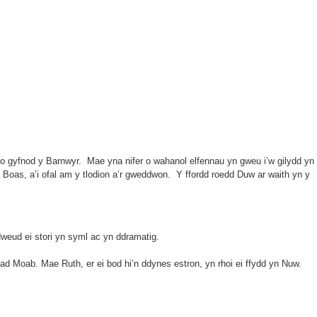
 o gyfnod y Barnwyr. Mae yna nifer o wahanol elfennau yn gweu i’w gilydd yn
 Boas, a’i ofal am y tlodion a’r gweddwon. Y ffordd roedd Duw ar waith yn y
weud ei stori yn syml ac yn ddramatig.
ad Moab. Mae Ruth, er ei bod hi’n ddynes estron, yn rhoi ei ffydd yn Nuw.