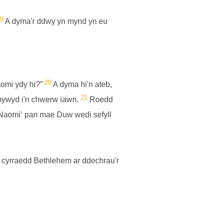
9
A dyma'r ddwy yn mynd yn eu
20
aomi ydy hi?”
A dyma hi'n ateb,
21
ywyd i'n chwerw iawn.
Roedd
 ‛Naomi‛ pan mae Duw wedi sefyll
 cyrraedd Bethlehem ar ddechrau'r