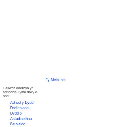
Fy Meibl.net
Gallwch dderbyn yr
adnoddau yma drwy e-
bost:
Adnod y Dydd
Darlleniadau
Dyddiol
Astudiaethau
Beiblaidd