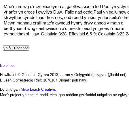
Mae’n amlwg o’r cyfeiriad yma at gaethwasiaeth fod Paul yn ystyri
yr arfer yn groes i ewyllys Duw. Falle nad oedd Paul yn gallu newi
strwythur cymdeithas dros nôs, ond roedd yn sicr yn tanseilio’r dre
Mewn mannau eraill mae’n gwneud hynny drwy annog y math o
berthynas rhwng caethweision a’u meistri oedd yn groes i’r norm
cymdeithasol – gw. Galatiaid 3:28; Effesiaid 6:5-9; Colosiaid 3:22-2
Beibl.net
Hawlfraint © Gobaith i Gymru 2013, ar ran y Golygydd (golygydd@beibl.net)
Elusen Gofrestredig Rhif: 1078107 Diogelir pob hawl.
Dylunio gan
Mike Leach Creative.
Mae'r project yn cael ei noddi eleni gan roddion gwirfoddol unigolion ac eglwys