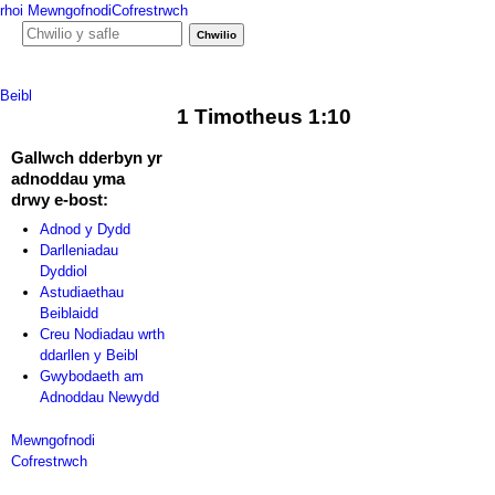
rhoi
Mewngofnodi
Cofrestrwch
Ffurf chwiliad
Chwilio y safle
hafan
podlediadau
ffilmiau
adnod y dydd
Beibl
1 Timotheus 1:10
Gallwch dderbyn yr
adnoddau yma
drwy e-bost:
Adnod y Dydd
Darlleniadau
Dyddiol
Astudiaethau
Beiblaidd
Creu Nodiadau wrth
ddarllen y Beibl
Gwybodaeth am
Adnoddau Newydd
Mewngofnodi
Cofrestrwch