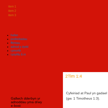
item 1
item 2
item 3
hafan
podlediadau
ffilmiau
adnod y dydd
cymorth
cysylltu â ni
2Tim 1:4
Cyfeiriad at Paul yn gadae
(gw. 1 Timotheus 1:3).
Gallwch dderbyn yr
adnoddau yma drwy
e-bost: