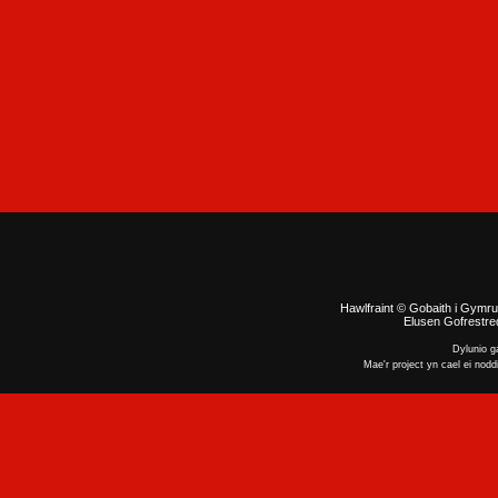
Hawlfraint © Gobaith i Gymru
Elusen Gofrestred
Dylunio 
Mae'r project yn cael ei nodd