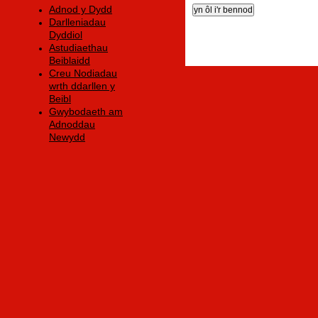
Adnod y Dydd
Darlleniadau
Dyddiol
Astudiaethau
Beiblaidd
Creu Nodiadau
wrth ddarllen y
Beibl
Gwybodaeth am
Adnoddau
Newydd