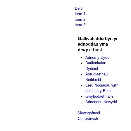
Beibl
item 1
item 2
item 3
Gallwch dderbyn yr
adnoddau yma
drwy e-bost:
Adnod y Dydd
Darlleniadau
Dyddiol
Astudiaethau
Beiblaidd
Creu Nodiadau wrth
ddarllen y Beibl
Gwybodaeth am
Adnoddau Newydd
Mewngofnodi
Cofrestrwch