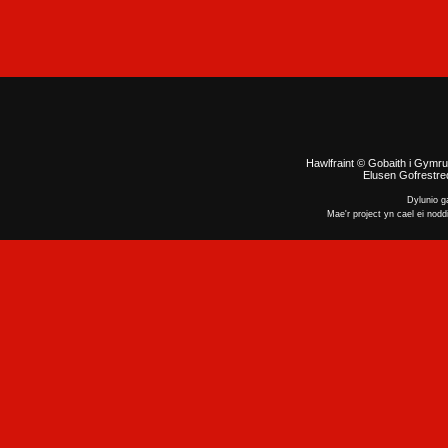
Hawlfraint © Gobaith i Gymru
Elusen Gofrestred
Dylunio 
Mae'r project yn cael ei nodd