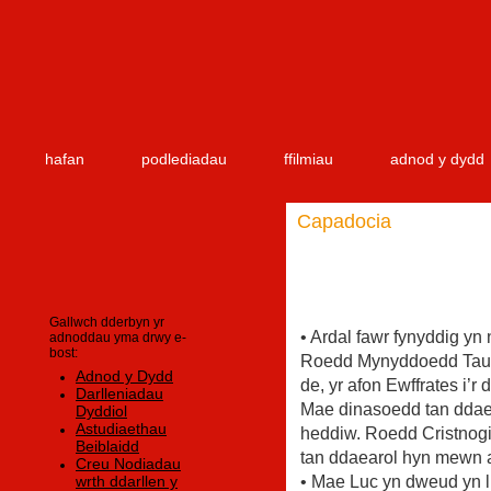
hafan
podlediadau
ffilmiau
adnod y dydd
Capadocia
Gallwch dderbyn yr
• Ardal fawr fynyddig yn
adnoddau yma drwy e-
bost:
Roedd Mynyddoedd Taurus 
Adnod y Dydd
de, yr afon Ewffrates i’r
Darlleniadau
Mae dinasoedd tan ddae
Dyddiol
Astudiaethau
heddiw. Roedd Cristnogio
Beiblaidd
tan ddaearol hyn mewn a
Creu Nodiadau
wrth ddarllen y
• Mae Luc yn dweud yn l