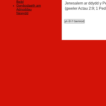
Beibl
Jerwsalem ar ddydd y P
Gwybodaeth am
(gweler Actau 2:9; 1 Pedr
Adnoddau
Newydd