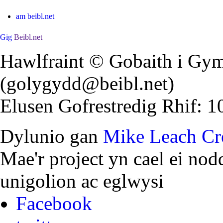
am beibl.net
Gig
Beibl.net
Hawlfraint © Gobaith i Gym
(golygydd@beibl.net)
Elusen Gofrestredig Rhif: 
Dylunio gan
Mike Leach Cre
Mae'r project yn cael ei nod
unigolion ac eglwysi
Facebook