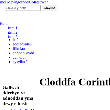
rhoi
Mewngofnodi
Cofrestrwch
Ffurf chwiliad
Chwilio y safle
Beibl
item 1
item 2
item 3
hafan
podlediadau
ffilmiau
adnod y dydd
cymorth
cysylltu â ni
Cloddfa Corint
Gallwch
dderbyn yr
adnoddau yma
drwy e-bost: