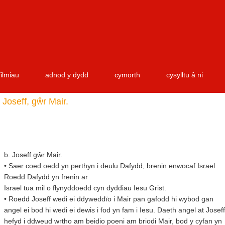
filmiau
adnod y dydd
cymorth
cysylltu â ni
Joseff, gŵr Mair.
b. Joseff gŵr Mair.
• Saer coed oedd yn perthyn i deulu Dafydd, brenin enwocaf Israel.
Roedd Dafydd yn frenin ar
Israel tua mil o flynyddoedd cyn dyddiau Iesu Grist.
• Roedd Joseff wedi ei ddyweddïo i Mair pan gafodd hi wybod gan
angel ei bod hi wedi ei dewis i fod yn fam i Iesu. Daeth angel at Joseff
hefyd i ddweud wrtho am beidio poeni am briodi Mair, bod y cyfan yn