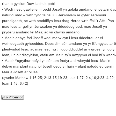
rhan o gynllun Duw i achub pobl.
• Wedi i Iesu gael ei eni roedd Joseff yn gofalu amdano fel petai’n da
naturiol iddo – wrth fynd fel teulu i Jerwsalem ar gyfer seremoni
puredigaeth, ac wrth amddiffyn Iesu rhag Herod wrth ffoi i’r Aifft. Pan
mae Iesu ar goll yn Jerwsalem yn ddeuddeg oed, mae Joseff yn
pryderu amdano fel Mair, ac yn chwilio amdano.
• Mae’n debyg fod Joseff wedi marw cyn i Iesu ddechrau ar ei
weinidogaeth gyhoeddus. Does dim sôn amdano yn yr Efengylau ar ô
plentyndod Iesu, ac mae Iesu, wrth iddo ddioddef ar y groes, yn gofyn
Ioan, un o’r disgyblion, ofalu am Mair, sy’n awgrymu ei bod hi’n wedd
• Mae’r Ysgrythur hefyd yn sôn am frodyr a chwiorydd Iesu. Mae’n
debyg mai plant naturiol Joseff oedd y rhain – plant gafodd eu geni i
Mair a Joseff ar ôl Iesu.
(gweler Mathew 1:16-25; 2:13-15,19-23; Luc 1:27; 2.4,16;3:23; 4:22;
Ioan 1:45; 6:42)