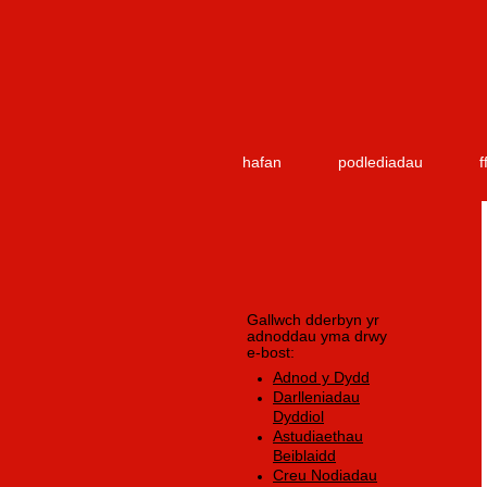
hafan
podlediadau
f
Gallwch dderbyn yr
adnoddau yma drwy
e-bost:
Adnod y Dydd
Darlleniadau
Dyddiol
Astudiaethau
Beiblaidd
Creu Nodiadau