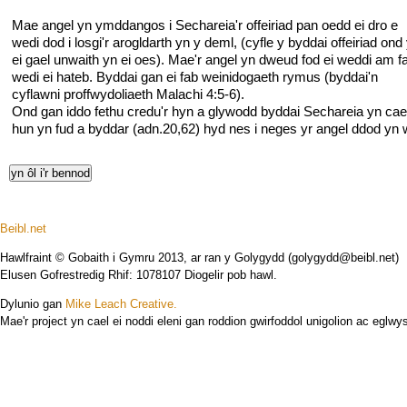
Mae angel yn ymddangos i Sechareia'r offeiriad pan oedd ei dro e
wedi dod i losgi'r arogldarth yn y deml, (cyfle y byddai offeiriad ond
ei gael unwaith yn ei oes). Mae'r angel yn dweud fod ei weddi am f
wedi ei hateb. Byddai gan ei fab weinidogaeth rymus (byddai'n
cyflawni proffwydoliaeth Malachi 4:5-6).
Ond gan iddo fethu credu'r hyn a glywodd byddai Sechareia yn cael
hun yn fud a byddar (adn.20,62) hyd nes i neges yr angel ddod yn w
Beibl.net
Hawlfraint © Gobaith i Gymru 2013, ar ran y Golygydd (golygydd@beibl.net)
Elusen Gofrestredig Rhif: 1078107 Diogelir pob hawl.
Dylunio gan
Mike Leach Creative.
Mae'r project yn cael ei noddi eleni gan roddion gwirfoddol unigolion ac eglwys