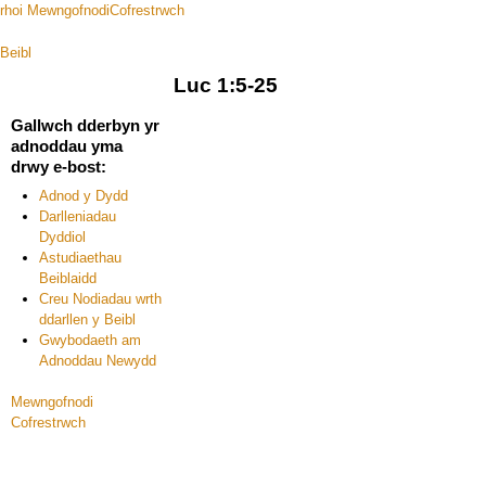
rhoi
Mewngofnodi
Cofrestrwch
Beibl
hafan
podlediadau
ffilmiau
adnod y dydd
Luc 1:5-25
Gallwch dderbyn yr
adnoddau yma
drwy e-bost:
Adnod y Dydd
Darlleniadau
Dyddiol
Astudiaethau
Beiblaidd
Creu Nodiadau wrth
ddarllen y Beibl
Gwybodaeth am
Adnoddau Newydd
Mewngofnodi
Cofrestrwch