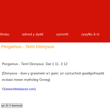
filmiau
adnod y dydd
cymorth
cysylltu â ni
Pergamus - Teml Dionysus
Pergamus - Teml Dionysus: Dat 1:11. 2:12
[Dionysus -
duw
y
grawnwin
a'r gwin
;
yn cynrychioli gwallgofrwydd
ecstasi
mewn
mytholeg
Groeg
]
©(
)
www.bibleplaces.com