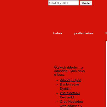
Ffurf chwiliad
Chwilio y safle
hafan
podlediadau
f
Gallwch dderbyn yr
adnoddau yma drwy
e-bost:
Adnod y Dydd
Darlleniadau
Dyddiol
Astudiaethau
Beiblaidd
Creu Nodiadau
wrth ddarllen y