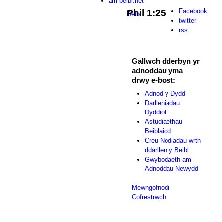
am beibl.net
Facebook
Phil 1:25
Beibl
twitter
rss
Gallwch dderbyn yr
adnoddau yma
drwy e-bost:
Adnod y Dydd
Darlleniadau
Dyddiol
Astudiaethau
Beiblaidd
Creu Nodiadau wrth
ddarllen y Beibl
Gwybodaeth am
Adnoddau Newydd
Mewngofnodi
Cofrestrwch