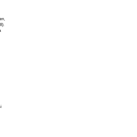
en,
8).
a
i