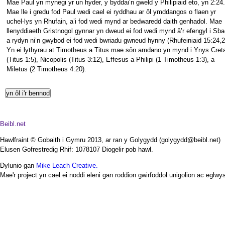
Mae Paul yn mynegi yr un hyder, y byddai’n gweld y Philipiaid eto, yn 2:24.
Mae lle i gredu fod Paul wedi cael ei ryddhau ar ôl ymddangos o flaen yr
uchel-lys yn Rhufain, a’i fod wedi mynd ar bedwaredd daith genhadol. Mae
llenyddiaeth Gristnogol gynnar yn dweud ei fod wedi mynd â’r efengyl i Sba
a rydyn ni’n gwybod ei fod wedi bwriadu gwneud hynny (Rhufeiniaid 15:24,2
Yn ei lythyrau at Timotheus a Titus mae sôn amdano yn mynd i Ynys Cret
(Titus 1:5), Nicopolis (Titus 3:12), Effesus a Philipi (1 Timotheus 1:3), a
Miletus (2 Timotheus 4:20).
Beibl.net
Hawlfraint © Gobaith i Gymru 2013, ar ran y Golygydd (golygydd@beibl.net)
Elusen Gofrestredig Rhif: 1078107 Diogelir pob hawl.
Dylunio gan
Mike Leach Creative.
Mae'r project yn cael ei noddi eleni gan roddion gwirfoddol unigolion ac eglwys