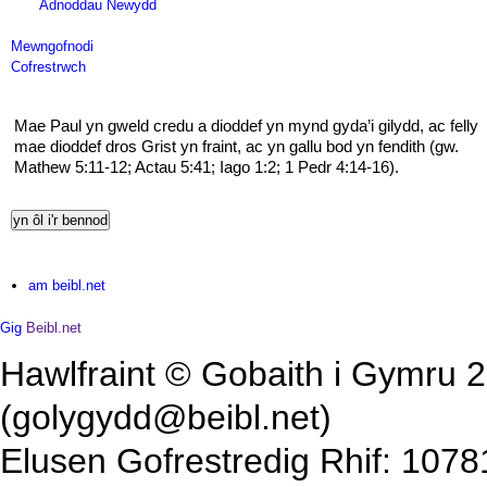
Adnoddau Newydd
Mewngofnodi
Cofrestrwch
Mae Paul yn gweld credu a dioddef yn mynd gyda’i gilydd, ac felly
mae dioddef dros Grist yn fraint, ac yn gallu bod yn fendith (gw.
Mathew 5:11-12; Actau 5:41; Iago 1:2; 1 Pedr 4:14-16).
am beibl.net
Gig
Beibl.net
Hawlfraint © Gobaith i Gymru 2
(golygydd@beibl.net)
Elusen Gofrestredig Rhif: 1078