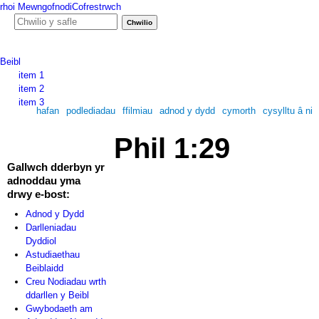
rhoi
Mewngofnodi
Cofrestrwch
Ffurf chwiliad
Chwilio y safle
Beibl
item 1
item 2
item 3
hafan
podlediadau
ffilmiau
adnod y dydd
cymorth
cysylltu â ni
Phil 1:29
Gallwch dderbyn yr
adnoddau yma
drwy e-bost:
Adnod y Dydd
Darlleniadau
Dyddiol
Astudiaethau
Beiblaidd
Creu Nodiadau wrth
ddarllen y Beibl
Gwybodaeth am