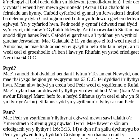
â’r efengyl at bobl oedd ddim yn Iddewon (cenedl-ddynion), Pedr oe
y cyntaf i wneud hyn mewn gwirionedd (Actau 10) a chafodd ei
feirniadu am hynny. Cafodd cyfarfod ei gynnal yn Jerwsalem i drafod
ba delerau y dylai Cristnogion oedd ddim yn Iddewon gael eu derbyn 
eglwysi. Yn y cyfarfod hwn, Pedr oedd y cyntaf i ddweud mai ffydd
sy’n cyfri, nid cadw’r Gyfraith Iddewig. Ar ôl marwolaeth Steffan m
anodd dilyn hanes Pedr. Cafodd ei garcharu, a’i ryddhau yn wyrthiol
garchar Jerwsalem. Mae Galatiaid 2:11 yn dangos ei fod wedi mynd i
Antiochia, ac mae traddodiad yn ei gysylltu hefo Rhufain hefyd, a’i f
wedi cael ei groeshoelio a’i ben i lawr yn Rhufain yn ystod erledigae
Nero tua 64 O.C.
Pryd?
Mae’n anodd rhoi dyddiad pendant i lyfrau’r Testament Newydd, on
mae rhai ysgolheigion yn awgrymu tua 63 O.C. fel dyddiad i’r llythy
hwn. Mean nhw hefyd yn credu bod Pedr wedi ei ysgrifennu o Rufai
Mae’r cyfarchiad ar ddiwedd y llythyr yn dweud bod Marc (Ioan Mar
awdur Efengyl Marc) hefo fo, a hefyd Silfanus (sy’n cael ei alw yn Si
yn llyfr yr Actau). Silfanus sydd yn ysgrifennu’r llythyr ar ran Pedr.
Pam?
Mae Pedr yn ysgrifennu’r llythyr at eglwysi mewn sawl talaith o’r
Ymerodraeth Rufeinig yng ngwlad Twrci. Mae llawer o sôn am
erledigaeth yn y llythyr ( 1:6; 3:13, 14) a dyn ni’n gallu dychmygu b
Pedr yn sylweddoli y byddai’r Cristnogion yn rhannau eraill yr