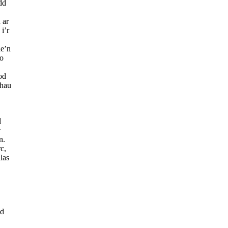
dd
 ar
i’r
ae’n
 o
od
thau
d
r
n.
c,
las
od