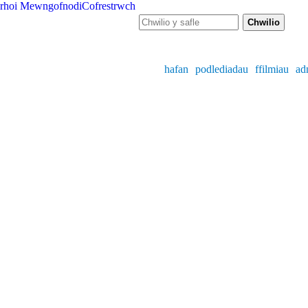
rhoi
Mewngofnodi
Cofrestrwch
Ffurf chwiliad
Chwilio y safle
hafan
podlediadau
ffilmiau
ad