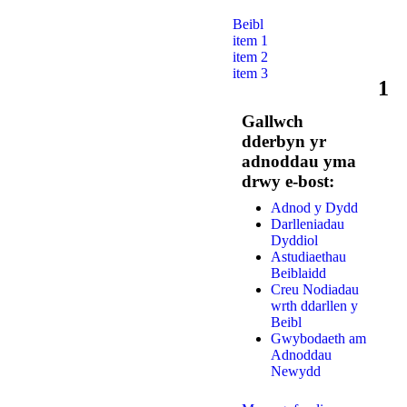
Beibl
item 1
item 2
item 3
1
Gallwch
dderbyn yr
adnoddau yma
drwy e-bost:
Adnod y Dydd
Darlleniadau
Dyddiol
Astudiaethau
Beiblaidd
Creu Nodiadau
wrth ddarllen y
Beibl
Gwybodaeth am
Adnoddau
Newydd