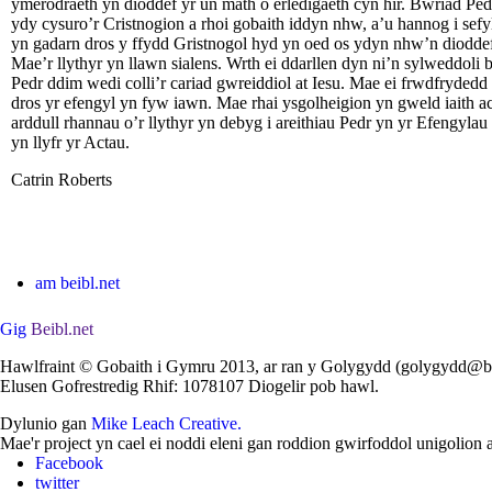
ymerodraeth yn dioddef yr un math o erledigaeth cyn hir. Bwriad Ped
ydy cysuro’r Cristnogion a rhoi gobaith iddyn nhw, a’u hannog i sefy
yn gadarn dros y ffydd Gristnogol hyd yn oed os ydyn nhw’n diodde
Mae’r llythyr yn llawn sialens. Wrth ei ddarllen dyn ni’n sylweddoli 
Pedr ddim wedi colli’r cariad gwreiddiol at Iesu. Mae ei frwdfrydedd
dros yr efengyl yn fyw iawn. Mae rhai ysgolheigion yn gweld iaith a
arddull rhannau o’r llythyr yn debyg i areithiau Pedr yn yr Efengylau
yn llyfr yr Actau.
Catrin Roberts
am beibl.net
Gig
Beibl.net
Hawlfraint © Gobaith i Gymru 2013, ar ran y Golygydd (golygydd@be
Elusen Gofrestredig Rhif: 1078107 Diogelir pob hawl.
Dylunio gan
Mike Leach Creative.
Mae'r project yn cael ei noddi eleni gan roddion gwirfoddol unigolion 
Facebook
twitter