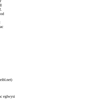
r
ll
f.
bod
c
 ac
ibl.net)
ac eglwysi