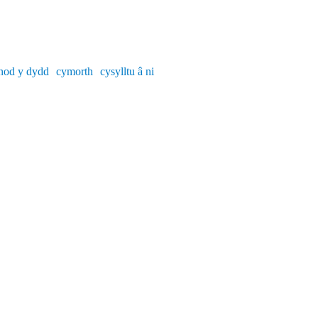
nod y dydd
cymorth
cysylltu â ni