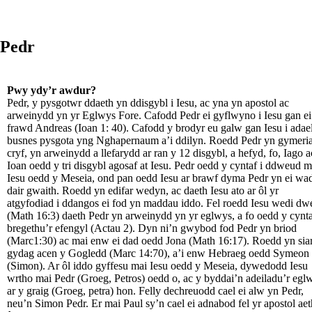
Pedr
Pwy ydy’r awdur?
Pedr, y pysgotwr ddaeth yn ddisgybl i Iesu, ac yna yn apostol ac
arweinydd yn yr Eglwys Fore. Cafodd Pedr ei gyflwyno i Iesu gan ei
frawd Andreas (Ioan 1: 40). Cafodd y brodyr eu galw gan Iesu i adae
busnes pysgota yng Nghapernaum a’i ddilyn. Roedd Pedr yn gymeri
cryf, yn arweinydd a llefarydd ar ran y 12 disgybl, a hefyd, fo, Iago a
Ioan oedd y tri disgybl agosaf at Iesu. Pedr oedd y cyntaf i ddweud m
Iesu oedd y Meseia, ond pan oedd Iesu ar brawf dyma Pedr yn ei wa
dair gwaith. Roedd yn edifar wedyn, ac daeth Iesu ato ar ôl yr
atgyfodiad i ddangos ei fod yn maddau iddo. Fel roedd Iesu wedi d
(Math 16:3) daeth Pedr yn arweinydd yn yr eglwys, a fo oedd y cynta
bregethu’r efengyl (Actau 2). Dyn ni’n gwybod fod Pedr yn briod
(Marc1:30) ac mai enw ei dad oedd Jona (Math 16:17). Roedd yn sia
gydag acen y Gogledd (Marc 14:70), a’i enw Hebraeg oedd Symeon
(Simon). Ar ôl iddo gyffesu mai Iesu oedd y Meseia, dywedodd Iesu
wrtho mai Pedr (Groeg, Petros) oedd o, ac y byddai’n adeiladu’r egl
ar y graig (Groeg, petra) hon. Felly dechreuodd cael ei alw yn Pedr,
neu’n Simon Pedr. Er mai Paul sy’n cael ei adnabod fel yr apostol aet