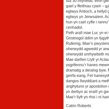
tua 30 mlynedd. Wrth gwr
gael y ffeithiau cywir – 
eglwys Antioch, a hefyd 
eglwys yn Jerwsalem. Ac 
hun yn cael cyfle i rann
cenhadol.
Peth arall mae Luc yn ei
Gristnogol ddim yn fygyt
Rufeinig. Mae’n pwyslei
oherwydd agwedd yr arwe
oherwydd unrhywbeth mae
Mae darllen Llyfr yr Acta
ysgrifennu’r hanes mewn 
dramatig a deialog byw.
geirfa eang. Fel hanesyd
dangos llwyddiant a meth
anghytuno yr apostolion e
yn derbyn ac eraill yn gw
Mae’r llyfr yn rhoi i ni ha
Catrin Roberts