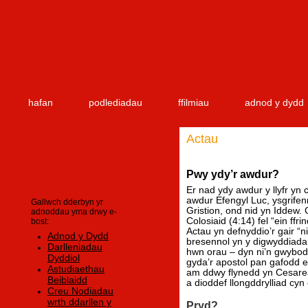
hafan
podlediadau
ffilmiau
adnod y dydd
Actau
Pwy ydy’r awdur?
Er nad ydy awdur y llyfr yn 
awdur Efengyl Luc, ysgrifen
Gallwch dderbyn yr
Gristion, ond nid yn Iddew. C
adnoddau yma drwy e-
Colosiaid (4:14) fel “ein ff
bost:
Actau yn defnyddio’r gair “n
Adnod y Dydd
bresennol yn y digwyddiadau 
Darlleniadau
hwn orau – dyn ni’n gwybod e
Dyddiol
gyda’r apostol pan gafodd e
Astudiaethau
am ddwy flynedd yn Cesarea.
Beiblaidd
a dioddef llongddrylliad cyn
Creu Nodiadau
wrth ddarllen y
Pryd?