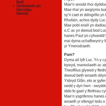
Beibl
Mae’n anodd rhoi dyddia
Gwybodaeth am
Adnoddau
Mae rhai yn awgrymu tua 
Newydd
sy’n cael ei ddisgrifio yn 
Rhufain, achos dydy Luc 
Mae pobl eraill yn dadl
o.C ac yn dweud bod Luc w
hanes Paul yn cyhoeddi’
mai dyma uchafbwynt y ll
yr Ymerodraeth.
Pam?
Dyma ail lyfr Luc. Yn y c
bywyd, marwolaeth ac at
Theoffilus glywed y ffeit
dweud beth wnaeth dilynw
Ysbryd Glân, eto ar gyfe
oedd y dyn hwn - swyddo
iddo fo gael y ffeithiau c
Mae’n ysgrifennu hanes d
wnaeth yr efengyl ledu o