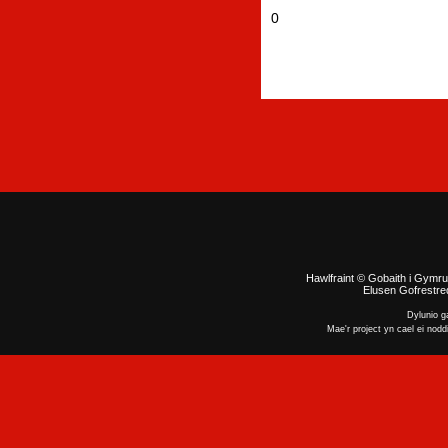
0
Hawlfraint © Gobaith i Gymru
Elusen Gofrestred
Dylunio 
Mae'r project yn cael ei nodd