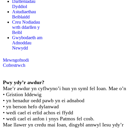
Darlleniadau
Dyddiol
Astudiaethau
Beiblaidd
Creu Nodiadau
wrth ddarllen y
Beibl
Gwybodaeth am
Adnoddau
Newydd
Mewngofnodi
Cofrestrwch
Pwy ydy’r awdur?
Mae’r awdur yn cyflwyno’i hun yn syml fel Ioan. Mae o’n
• Gristion Iddewig
• yn henadur oedd pawb yn ei adnabod
• yn berson hefo dylanwad
• wedi cael ei erlid achos ei ffydd
• wedi cael ei anfon i ynys Patmos fel cosb.
Mae llawer yn credu mai Ioan, disgybl annwyl Iesu ydy’r