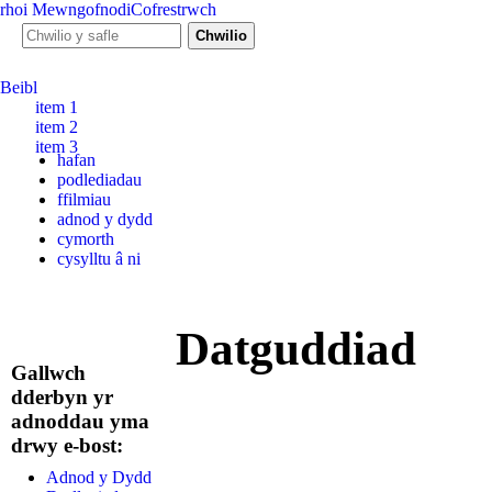
rhoi
Mewngofnodi
Cofrestrwch
Ffurf chwiliad
Chwilio y safle
Beibl
item 1
item 2
item 3
hafan
podlediadau
ffilmiau
adnod y dydd
cymorth
cysylltu â ni
Datguddiad
Gallwch
dderbyn yr
adnoddau yma
drwy e-bost:
Adnod y Dydd