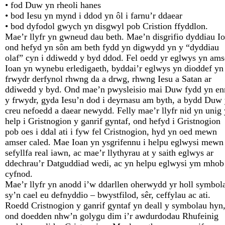
• fod Duw yn rheoli hanes
• bod Iesu yn mynd i ddod yn ôl i farnu’r ddaear
• bod dyfodol gwych yn disgwyl pob Cristion ffyddlon.
Mae’r llyfr yn gwneud dau beth. Mae’n disgrifio dyddiau Io
ond hefyd yn sôn am beth fydd yn digwydd yn y “dyddiau
olaf” cyn i ddiwedd y byd ddod. Fel oedd yr eglwys yn ams
Ioan yn wynebu erledigaeth, byddai’r eglwys yn dioddef yn
frwydr derfynol rhwng da a drwg, rhwng Iesu a Satan ar
ddiwedd y byd. Ond mae’n pwysleisio mai Duw fydd yn enn
y frwydr, gyda Iesu’n dod i deyrnasu am byth, a bydd Duw
creu nefoedd a daear newydd. Felly mae’r llyfr nid yn unig
help i Gristnogion y ganrif gyntaf, ond hefyd i Gristnogion
pob oes i ddal ati i fyw fel Cristnogion, hyd yn oed mewn
amser caled. Mae Ioan yn ysgrifennu i helpu eglwysi mewn
sefyllfa real iawn, ac mae’r llythyrau at y saith eglwys ar
ddechrau’r Datguddiad wedi, ac yn helpu eglwysi ym mhob
cyfnod.
Mae’r llyfr yn anodd i’w ddarllen oherwydd yr holl symbol
sy’n cael eu defnyddio – bwystfilod, sêr, ceffylau ac ati.
Roedd Cristnogion y ganrif gyntaf yn deall y symbolau hyn
ond doedden nhw’n golygu dim i’r awdurdodau Rhufeinig