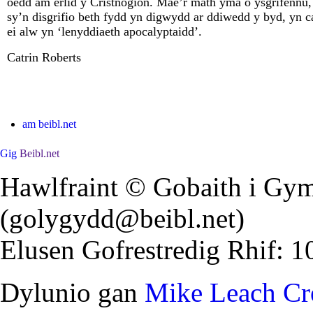
oedd am erlid y Cristnogion. Mae’r math yma o ysgrifennu,
sy’n disgrifio beth fydd yn digwydd ar ddiwedd y byd, yn c
ei alw yn ‘lenyddiaeth apocalyptaidd’.
Catrin Roberts
am beibl.net
Gig
Beibl.net
Hawlfraint © Gobaith i Gym
(golygydd@beibl.net)
Elusen Gofrestredig Rhif: 
Dylunio gan
Mike Leach Cre