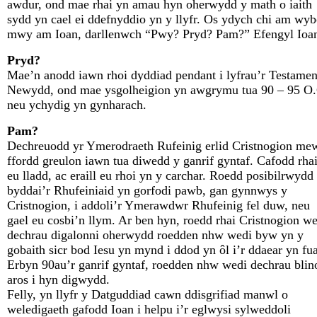
awdur, ond mae rhai yn amau hyn oherwydd y math o iaith
sydd yn cael ei ddefnyddio yn y llyfr. Os ydych chi am wy
mwy am Ioan, darllenwch “Pwy? Pryd? Pam?” Efengyl Ioa
Pryd?
Mae’n anodd iawn rhoi dyddiad pendant i lyfrau’r Testamen
Newydd, ond mae ysgolheigion yn awgrymu tua 90 – 95 O.
neu ychydig yn gynharach.
Pam?
Dechreuodd yr Ymerodraeth Rufeinig erlid Cristnogion me
ffordd greulon iawn tua diwedd y ganrif gyntaf. Cafodd rha
eu lladd, ac eraill eu rhoi yn y carchar. Roedd posibilrwydd
byddai’r Rhufeiniaid yn gorfodi pawb, gan gynnwys y
Cristnogion, i addoli’r Ymerawdwr Rhufeinig fel duw, neu
gael eu cosbi’n llym. Ar ben hyn, roedd rhai Cristnogion w
dechrau digalonni oherwydd roedden nhw wedi byw yn y
gobaith sicr bod Iesu yn mynd i ddod yn ôl i’r ddaear yn fu
Erbyn 90au’r ganrif gyntaf, roedden nhw wedi dechrau blin
aros i hyn digwydd.
Felly, yn llyfr y Datguddiad cawn ddisgrifiad manwl o
weledigaeth gafodd Ioan i helpu i’r eglwysi sylweddoli