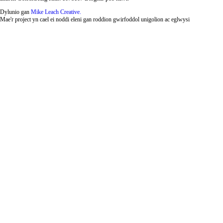
Dylunio gan
Mike Leach Creative.
Mae'r project yn cael ei noddi eleni gan roddion gwirfoddol unigolion ac eglwysi