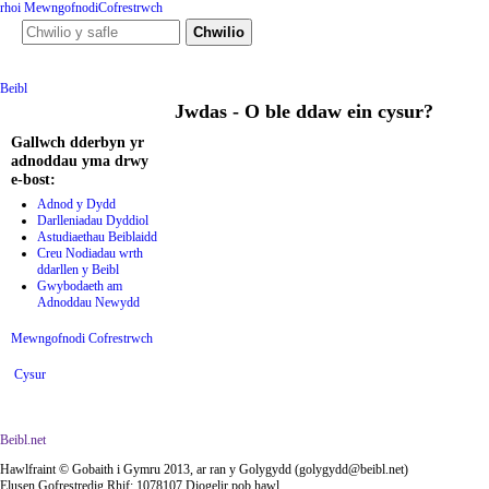
rhoi
Mewngofnodi
Cofrestrwch
Ffurf chwiliad
Chwilio y safle
Beibl
hafan
podlediadau
ffilmiau
adnod y dydd
cym
Jwdas - O ble ddaw ein cysur?
Gallwch dderbyn yr
adnoddau yma drwy
e-bost:
Adnod y Dydd
Darlleniadau Dyddiol
Astudiaethau Beiblaidd
Creu Nodiadau wrth
ddarllen y Beibl
Gwybodaeth am
Adnoddau Newydd
Mewngofnodi
Cofrestrwch
Cysur
Beibl.net
Hawlfraint © Gobaith i Gymru 2013, ar ran y Golygydd (golygydd@beibl.net)
Elusen Gofrestredig Rhif: 1078107 Diogelir pob hawl.