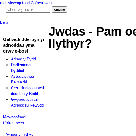
rhoi
Mewngofnodi
Cofrestrwch
Ffurf chwiliad
Chwilio y safle
Beibl
hafan
podlediadau
ffilmiau
adnod y dydd
Jwdas - Pam o
llythyr?
Gallwch dderbyn yr
adnoddau yma
drwy e-bost:
Adnod y Dydd
Darlleniadau
Dyddiol
Astudiaethau
Beiblaidd
Creu Nodiadau wrth
ddarllen y Beibl
Gwybodaeth am
Adnoddau Newydd
Mewngofnodi
Cofrestrwch
Pwrpas y llythyr.