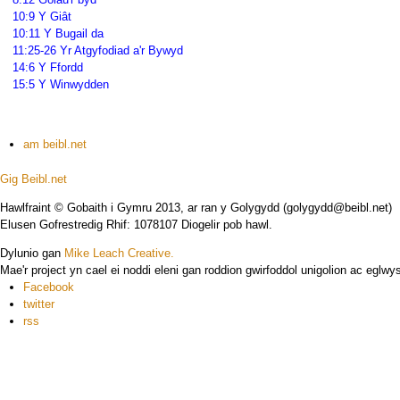
10:9 Y Giât
10:11 Y Bugail da
11:25-26 Yr Atgyfodiad a'r Bywyd
14:6 Y Ffordd
15:5 Y Winwydden
am beibl.net
Gig
Beibl.net
Hawlfraint © Gobaith i Gymru 2013, ar ran y Golygydd (golygydd@beibl.net)
Elusen Gofrestredig Rhif: 1078107 Diogelir pob hawl.
Dylunio gan
Mike Leach Creative.
Mae'r project yn cael ei noddi eleni gan roddion gwirfoddol unigolion ac eglwys
Facebook
twitter
rss