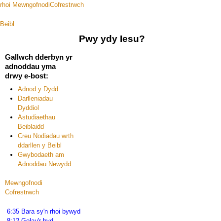
rhoi
Mewngofnodi
Cofrestrwch
Beibl
hafan
podlediadau
ffilmiau
adnod y dydd
Pwy ydy Iesu?
Gallwch dderbyn yr
adnoddau yma
drwy e-bost:
Adnod y Dydd
Darlleniadau
Dyddiol
Astudiaethau
Beiblaidd
Creu Nodiadau wrth
ddarllen y Beibl
Gwybodaeth am
Adnoddau Newydd
Mewngofnodi
Cofrestrwch
6:35 Bara sy'n rhoi bywyd
8:12 Golau'r byd