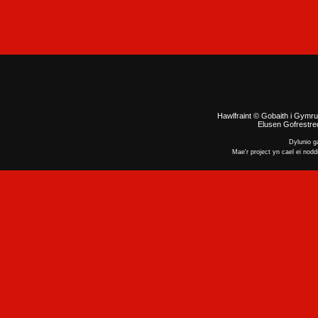
Hawlfraint © Gobaith i Gymru
Elusen Gofrestred
Dylunio 
Mae'r project yn cael ei nodd