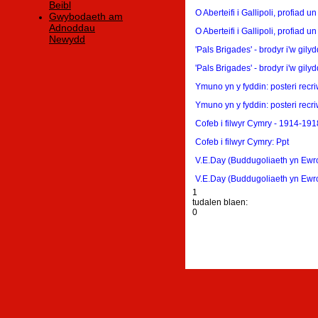
Beibl
O Aberteifi i Gallipoli, profiad u
Gwybodaeth am
Adnoddau
O Aberteifi i Gallipoli, profiad un
Newydd
'Pals Brigades' - brodyr i'w gil
'Pals Brigades' - brodyr i'w gilyd
Ymuno yn y fyddin: posteri recr
Ymuno yn y fyddin: posteri recri
Cofeb i filwyr Cymry - 1914-191
Cofeb i filwyr Cymry: Ppt
V.E.Day (Buddugoliaeth yn Ewr
V.E.Day (Buddugoliaeth yn Ewr
1
tudalen blaen:
0