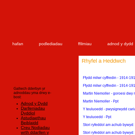
hafan
podlediadau
ffilmiau
adnod y dydd
Rhyfel a Heddwch
Ffydd milwr cyffredin - 1914-19
Ffydd milwr cyffredin - 1914-19
Gallwch dderbyn yr
adnoddau yma drwy e-
Martin Niemoller - goroesi dwy 
bost:
Martin Niemoller - Ppt
Adnod y Dydd
Darlleniadau
Y teuluoedd - pwysigrwydd car
Dyddiol
Y teuluoedd - Ppt
Astudiaethau
Beiblaidd
Stori ryfeddol am achub bywyd
Creu Nodiadau
wrth ddarllen y
Stori ryfeddol am achub bywyd: