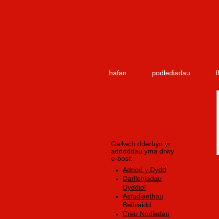
hafan
podlediadau
f
Gallwch dderbyn yr
adnoddau yma drwy
e-bost:
Adnod y Dydd
Darlleniadau
Dyddiol
Astudiaethau
Beiblaidd
Creu Nodiadau