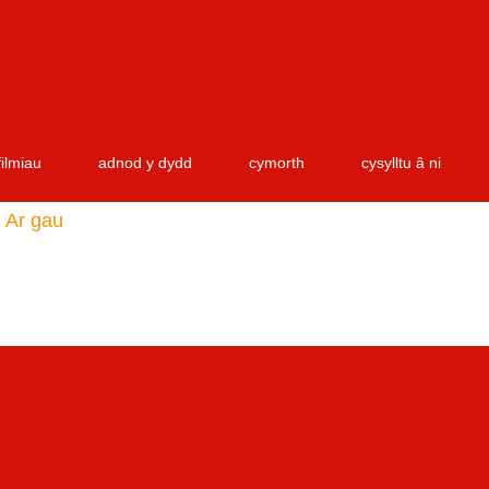
filmiau
adnod y dydd
cymorth
cysylltu â ni
Ar gau