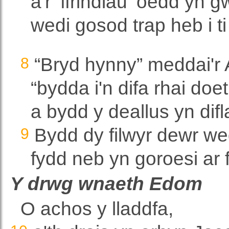
a'r ‛ffrindiau‛ oedd yn 
wedi gosod trap heb i t
8
“Bryd hynny” meddai'
“bydda i'n difa rhai do
a bydd y deallus yn dif
9
Bydd dy filwyr dewr w
fydd neb yn goroesi ar
Y drwg wnaeth Edom
O achos y lladdfa,