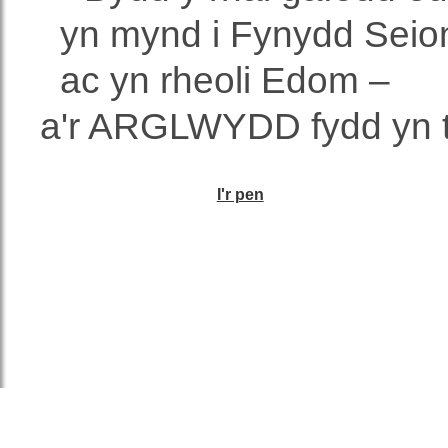
yn mynd i Fynydd Seio
ac yn rheoli Edom –
a'r ARGLWYDD fydd yn t
I'r pen