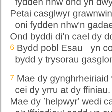
fydden nhw ond yn dwy
Petai casglwyr grawnwin 
oni fydden nhw'n gadael
Ond byddi di'n cael dy ddi
6
Bydd pobl Esau
yn co
bydd y trysorau gasglo
7
Mae dy gynghrheiriaid 
cei dy yrru at dy ffiniau.
Mae dy ‛helpwyr‛ wedi cae