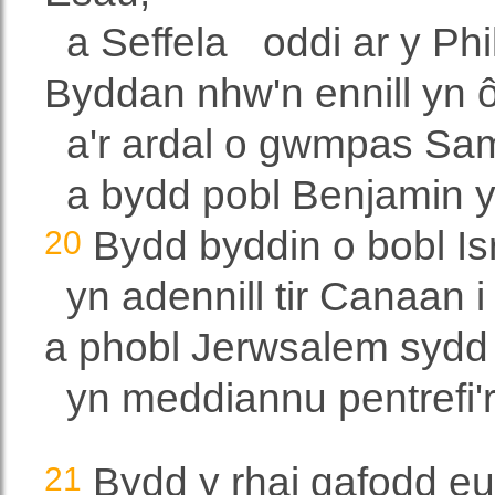
a Seffela
oddi ar y Phil
Byddan nhw'n ennill yn ôl
a'r ardal o gwmpas Sam
a bydd pobl Benjamin 
20
Bydd byddin o bobl Isr
yn adennill tir Canaan i
a phobl Jerwsalem sydd 
yn meddiannu pentrefi'
21
Bydd y rhai gafodd e