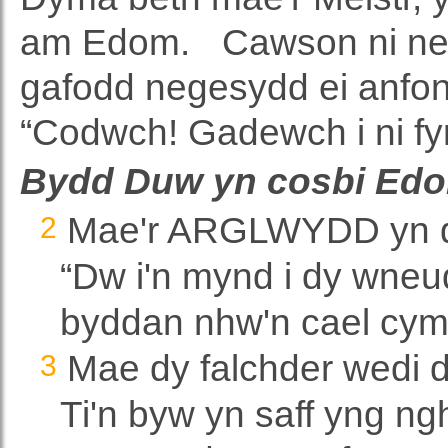
am Edom.
Cawson ni n
gafodd negesydd ei anfon
“Codwch! Gadewch i ni fynd
Bydd Duw yn cosbi Ed
2
Mae'r ARGLWYDD yn 
“Dw i'n mynd i dy wneu
byddan nhw'n cael cyma
3
Mae dy falchder wedi dy
Ti'n byw yn saff yng ng