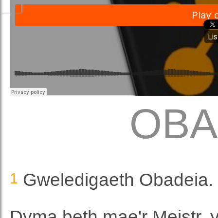
OBA
1
Gweledigaeth Obadeia.
Dyma beth mae'r Meistr,