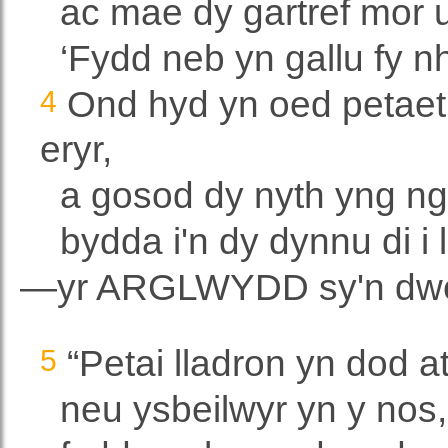
ac mae dy gartref mor 
‘Fydd neb yn gallu fy n
4
Ond hyd yn oed petaet t
eryr,
a gosod dy nyth yng ng
bydda i'n dy dynnu di i 
—yr ARGLWYDD sy'n dwe
5
“Petai lladron yn dod ata
neu ysbeilwyr yn y nos,