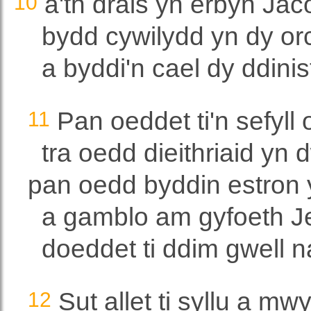
10
a'th drais yn erbyn Jac
bydd cywilydd yn dy or
a byddi'n cael dy ddinis
11
Pan oeddet ti'n sefyll o'
tra oedd dieithriaid yn 
pan oedd byddin estron 
a gamblo am gyfoeth J
doeddet ti ddim gwell
12
Sut allet ti syllu a mw