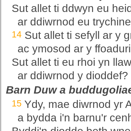
Sut allet ti ddwyn eu hei
ar ddiwrnod eu trychin
14
Sut allet ti sefyll ar y 
ac ymosod ar y ffoaduri
Sut allet ti eu rhoi yn lla
ar ddiwrnod y dioddef?
Barn Duw a buddugoliae
15
Ydy, mae diwrnod yr
a bydda i'n barnu'r cen