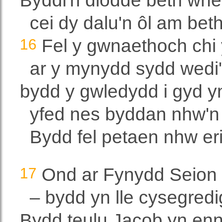
Byddi'n diodde beth wnest 
cei dy dalu'n ôl am bet
16
Fel y gwnaethoch chi 
ar y mynydd sydd wedi'i
bydd y gwledydd i gyd yn
yfed nes byddan nhw'n 
Bydd fel petaen nhw er
17
Ond ar Fynydd Seion 
– bydd yn lle cysegredi
Bydd teulu Jacob yn ennill