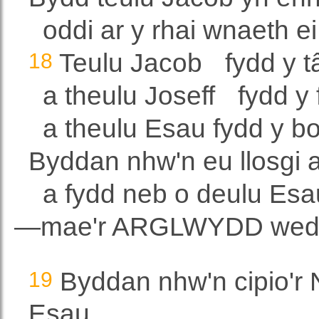
oddi ar y rhai wnaeth e
18
Teulu Jacob
fydd y t
a theulu Joseff
fydd y 
a theulu Esau fydd y bo
Byddan nhw'n eu llosgi a'
a fydd neb o deulu Esau
—mae'r ARGLWYDD wedi
19
Byddan nhw'n cipio'r 
Esau,