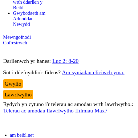
wrth ddarllen y
Beibl
Gwybodaeth am
Adnoddau
Newydd
Mewngofnodi
Cofrestrwch
Darllenwch yr hanes:
Luc 2: 8-20
Sut i ddefnyddio'r fideos?
Am syniadau cliciwch yma.
Gwylio
Lawrlwytho
Rydych yn cytuno i'r telerau ac amodau wrth lawrlwytho.:
Telerau ac amodau llawrlwytho ffilmiau Max7
am beibl.net