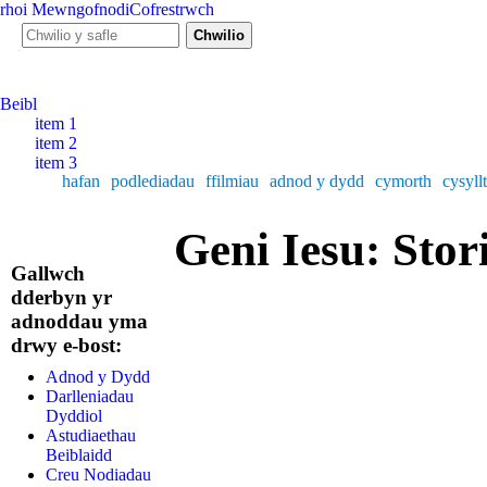
rhoi
Mewngofnodi
Cofrestrwch
Ffurf chwiliad
Chwilio y safle
Beibl
item 1
item 2
item 3
hafan
podlediadau
ffilmiau
adnod y dydd
cymorth
cysyllt
Geni Iesu: Stori
Gallwch
dderbyn yr
adnoddau yma
drwy e-bost:
Adnod y Dydd
Darlleniadau
Dyddiol
Astudiaethau
Beiblaidd
Creu Nodiadau