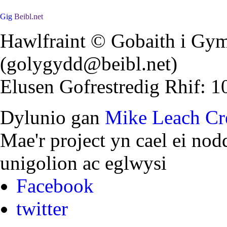
Gig
Beibl.net
Hawlfraint © Gobaith i Gym
(golygydd@beibl.net)
Elusen Gofrestredig Rhif: 
Dylunio gan
Mike Leach Cre
Mae'r project yn cael ei nod
unigolion ac eglwysi
Facebook
twitter