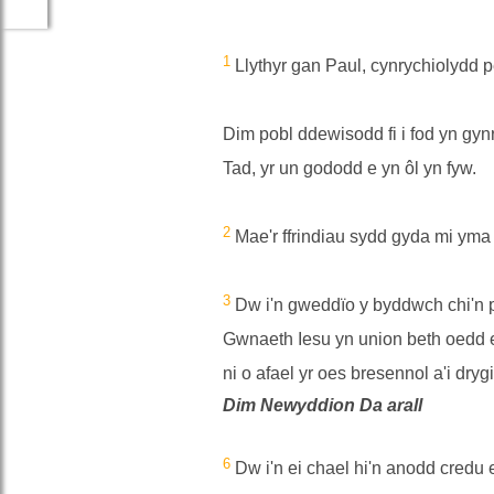
1
Llythyr gan Paul, cynrychiolydd p
Dim pobl ddewisodd fi i fod yn gyn
Tad, yr un gododd e yn ôl yn fyw.
2
Mae'r ffrindiau sydd gyda mi yma y
3
Dw i'n gweddïo y byddwch chi'n pr
Gwnaeth Iesu yn union beth oedd e
ni o afael yr oes bresennol a'i dryg
Dim Newyddion Da arall
6
Dw i'n ei chael hi'n anodd credu e