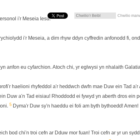
Chwilio man
ersonol i'r Meseia Iesu.
rychiolydd i'r Meseia, a dim rhyw ddyn cyffredin anfonodd fi, on
n anfon eu cyfarchion. Atoch chi, yr eglwysi yn nhalaith Galatia
ofi'r haelioni rhyfeddol a'r heddwch dwfn mae Duw ein Tad a'r Ar
in Duw a'n Tad eisiau! Rhoddodd ei fywyd yn aberth dros ein 
5
ioni.
Dyma'r Duw sy'n haeddu ei foli am byth bythoedd! Amen!
ich bod chi'n troi cefn ar Dduw mor fuan! Troi cefn ar yr un sydd