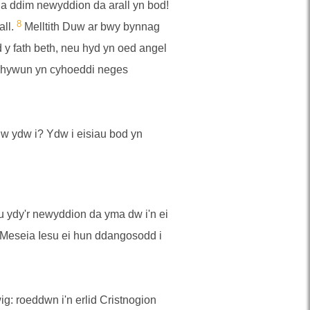
 ddim newyddion da arall yn bod!
8
all.
Melltith Duw ar bwy bynnag
 y fath beth, neu hyd yn oed angel
 rhywun yn cyhoeddi neges
uw ydw i? Ydw i eisiau bod yn
u ydy'r newyddion da yma dw i'n ei
y Meseia Iesu ei hun ddangosodd i
g: roeddwn i'n erlid Cristnogion