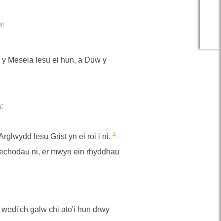
wl
d y Meseia Iesu ei hun, a Duw y
:
4
glwydd Iesu Grist yn ei roi i ni.
pechodau ni, er mwyn ein rhyddhau
 wedi'ch galw chi ato'i hun drwy