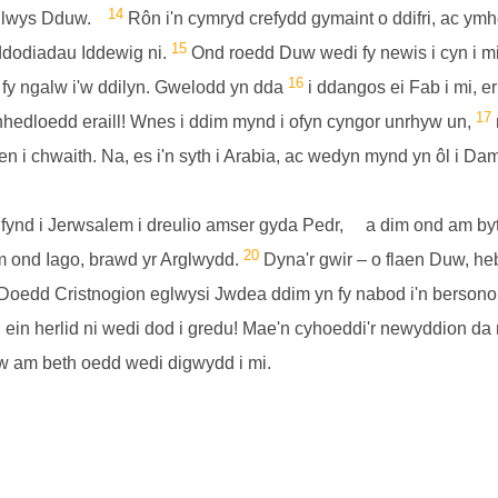
14
 eglwys Dduw.
Rôn i'n cymryd crefydd gymaint o ddifri, ac ymhel
15
addodiadau Iddewig ni.
Ond roedd Duw wedi fy newis i cyn i mi
16
 fy ngalw i'w ddilyn. Gwelodd yn dda
i ddangos ei Fab i mi, er
17
hedloedd eraill! Wnes i ddim mynd i ofyn cyngor unrhyw un,
en i chwaith. Na, es i'n syth i Arabia, ac wedyn mynd yn ôl i Da
i fynd i Jerwsalem i dreulio amser gyda Pedr,
a dim ond am byt
20
dim ond Iago, brawd yr Arglwydd.
Dyna'r gwir – o flaen Duw, he
Doedd Cristnogion eglwysi Jwdea ddim yn fy nabod i'n bersono
in herlid ni wedi dod i gredu! Mae'n cyhoeddi'r newyddion da roe
 am beth oedd wedi digwydd i mi.