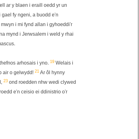
l ar y blaen i eraill oedd yr un
 gael fy ngeni, a buodd e'n
 mwyn i mi fynd allan i gyhoeddi'r
na mynd i Jerwsalem i weld y rhai
mascus.
19
hefnos arhosais i yno.
Welais i
21
b air o gelwydd!
Ar ôl hynny
23
l,
ond roedden nhw wedi clywed
dd e'n ceisio ei ddinistrio o'r