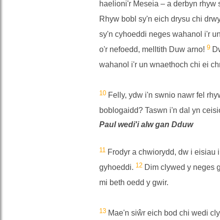
haelioni'r Meseia – a derbyn rhyw 
Rhyw bobl sy'n eich drysu chi drw
sy'n cyhoeddi neges wahanol i'r u
9
o'r nefoedd, melltith Duw arno!
Dw
wahanol i'r un wnaethoch chi ei ch
10
Felly, ydw i'n swnio nawr fel rh
boblogaidd? Taswn i'n dal yn ceisi
Paul wedi'i alw gan Dduw
11
Frodyr a chwiorydd, dw i eisiau 
12
gyhoeddi.
Dim clywed y neges gan
mi beth oedd y gwir.
13
Mae'n siŵr eich bod chi wedi cly