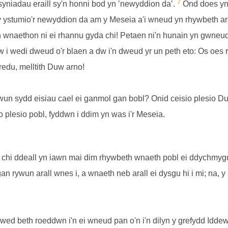
7
syniadau eraill sy'n honni bod yn ‛newyddion da‛.
Ond does yna
y ystumio'r newyddion da am y Meseia a'i wneud yn rhywbeth ar
n wnaethon ni ei rhannu gyda chi! Petaen ni'n hunain yn gwneud
 i wedi dweud o'r blaen a dw i'n dweud yr un peth eto: Os oes
redu, melltith Duw arno!
ywun sydd eisiau cael ei ganmol gan bobl? Onid ceisio plesio D
o plesio pobl, fyddwn i ddim yn was i'r Meseia.
i chi ddeall yn iawn mai dim rhywbeth wnaeth pobl ei ddychmyg
 rywun arall wnes i, a wnaeth neb arall ei dysgu hi i mi; na, 
wed beth roeddwn i'n ei wneud pan o'n i'n dilyn y grefydd Iddewi