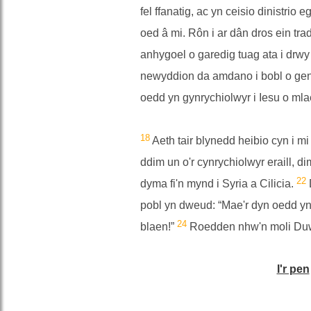
fel ffanatig, ac yn ceisio dinistrio
oed â mi. Rôn i ar dân dros ein tr
anhygoel o garedig tuag ata i drwy
newyddion da amdano i bobl o gen
oedd yn gynrychiolwyr i Iesu o mla
18
Aeth tair blynedd heibio cyn i m
ddim un o'r cynrychiolwyr eraill, 
22
dyma fi'n mynd i Syria a Cilicia.
pobl yn dweud: “Mae'r dyn oedd yn e
24
blaen!”
Roedden nhw'n moli Duw
I'r pen