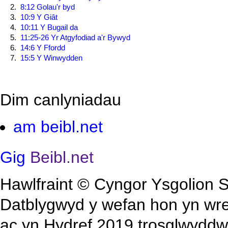
8:12 Golau'r byd
10:9 Y Giât
10:11 Y Bugail da
11:25-26 Yr Atgyfodiad a'r Bywyd
14:6 Y Ffordd
15:5 Y Winwydden
Dim canlyniadau
am beibl.net
Gig
Beibl.net
Hawlfraint © Cyngor Ysgolion S
Datblygwyd y wefan hon yn wre
ac yn Hydref 2019 trosglwyddw