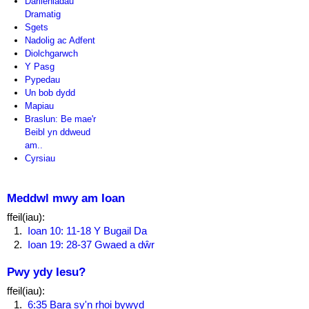
Darlleniadau
Dramatig
Sgets
Nadolig ac Adfent
Diolchgarwch
Y Pasg
Pypedau
Un bob dydd
Mapiau
Braslun: Be mae'r
Beibl yn ddweud
am..
Cyrsiau
Meddwl mwy am Ioan
ffeil(iau):
Ioan 10: 11-18 Y Bugail Da
Ioan 19: 28-37 Gwaed a dŵr
Pwy ydy Iesu?
ffeil(iau):
6:35 Bara sy'n rhoi bywyd