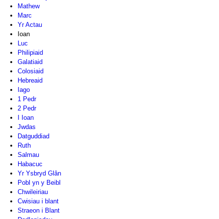
Mathew
Marc
Yr Actau
Ioan
Luc
Philipiaid
Galatiaid
Colosiaid
Hebreaid
Iago
1 Pedr
2 Pedr
I Ioan
Jwdas
Datguddiad
Ruth
Salmau
Habacuc
Yr Ysbryd Glân
Pobl yn y Beibl
Chwileiriau
Cwisiau i blant
Straeon i Blant