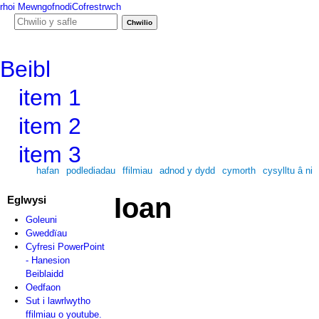
rhoi
Mewngofnodi
Cofrestrwch
Ffurf chwiliad
Chwilio y safle
Beibl
item 1
item 2
item 3
hafan
podlediadau
ffilmiau
adnod y dydd
cymorth
cysylltu â ni
Ioan
Eglwysi
Goleuni
Gweddïau
Cyfresi PowerPoint
- Hanesion
Beiblaidd
Oedfaon
Sut i lawrlwytho
ffilmiau o youtube.