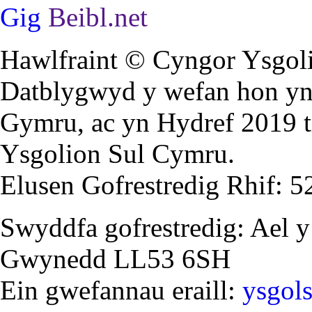
Gig
Beibl.net
Hawlfraint © Cyngor Ysgoli
Datblygwyd y wefan hon yn 
Gymru, ac yn Hydref 2019 
Ysgolion Sul Cymru.
Elusen Gofrestredig Rhif: 
Swyddfa gofrestredig: Ael y
Gwynedd LL53 6SH
Ein gwefannau eraill:
ysgol