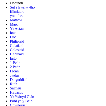
Oedfaon
Sut i lawrlwytho
ffilmiau o
youtube.
Mathew
Marc
Yr Actau
Ioan
Luc
Philipiaid
Galatiaid
Colosiaid
Hebreaid
Iago
1 Pedr
2 Pedr
I Ioan
Jwdas
Datguddiad
Ruth
Salmau
Habacuc
Yr Ysbryd Glân
Pobl yn y Beibl
Chwileiriau