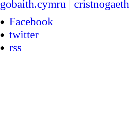
gobaith.cymru
|
cristnogaet
Facebook
twitter
rss