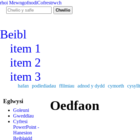
rhoi
Mewngofnodi
Cofrestrwch
Ffurf chwiliad
Chwilio y safle
Beibl
item 1
item 2
item 3
hafan
podlediadau
ffilmiau
adnod y dydd
cymorth
cysyllt
Eglwysi
Oedfaon
Goleuni
Gweddïau
Cyfresi
PowerPoint -
Hanesion
Beiblaidd