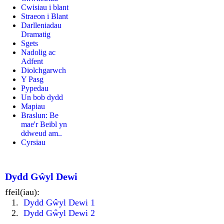
Cwisiau i blant
Straeon i Blant
Darlleniadau
Dramatig
Sgets
Nadolig ac
Adfent
Diolchgarwch
Y Pasg
Pypedau
Un bob dydd
Mapiau
Braslun: Be
mae'r Beibl yn
ddweud am..
Cyrsiau
Dydd Gŵyl Dewi
ffeil(iau):
Dydd Gŵyl Dewi 1
Dydd Gŵyl Dewi 2