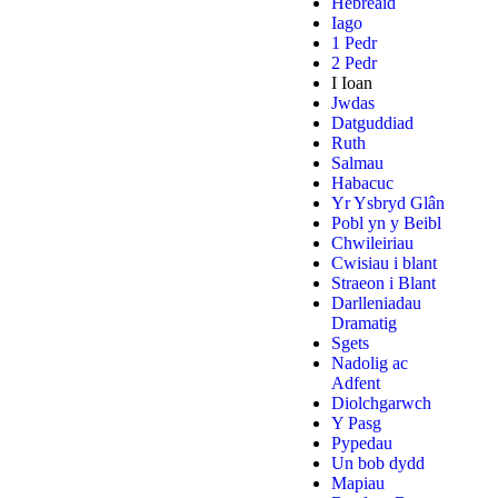
Hebreaid
Iago
1 Pedr
2 Pedr
I Ioan
Jwdas
Datguddiad
Ruth
Salmau
Habacuc
Yr Ysbryd Glân
Pobl yn y Beibl
Chwileiriau
Cwisiau i blant
Straeon i Blant
Darlleniadau
Dramatig
Sgets
Nadolig ac
Adfent
Diolchgarwch
Y Pasg
Pypedau
Un bob dydd
Mapiau