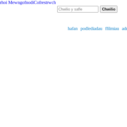
rhoi
Mewngofnodi
Cofrestrwch
Ffurf chwiliad
Chwilio y safle
hafan
podlediadau
ffilmiau
ad