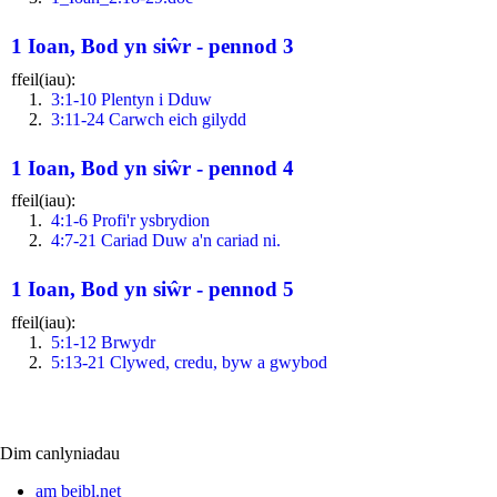
1 Ioan, Bod yn siŵr - pennod 3
ffeil(iau):
3:1-10 Plentyn i Dduw
3:11-24 Carwch eich gilydd
1 Ioan, Bod yn siŵr - pennod 4
ffeil(iau):
4:1-6 Profi'r ysbrydion
4:7-21 Cariad Duw a'n cariad ni.
1 Ioan, Bod yn siŵr - pennod 5
ffeil(iau):
5:1-12 Brwydr
5:13-21 Clywed, credu, byw a gwybod
Dim canlyniadau
am beibl.net