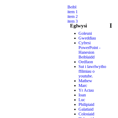
Beibl
item 1
item 2
item 3
I
Eglwysi
Goleuni
Gweddïau
Cyfresi
PowerPoint -
Hanesion
Beiblaidd
Oedfaon
Sut i lawrlwytho
ffilmiau o
youtube.
Mathew
Marc
Yr Actau
Ioan
Luc
Philipiaid
Galatiaid
Colosiaid