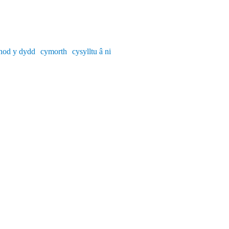
nod y dydd
cymorth
cysylltu â ni