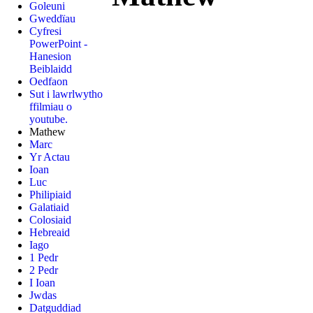
Goleuni
Gweddïau
Cyfresi
PowerPoint -
Hanesion
Beiblaidd
Oedfaon
Sut i lawrlwytho
ffilmiau o
youtube.
Mathew
Marc
Yr Actau
Ioan
Luc
Philipiaid
Galatiaid
Colosiaid
Hebreaid
Iago
1 Pedr
2 Pedr
I Ioan
Jwdas
Datguddiad