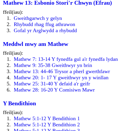
Mathew 13: Esbonio Stori'r Chwyn (Efrau)
ffeil(iau):
Gweithgarwch y gelyn
Rhybudd rhag ffug athrawon
Gofal yr Arglwydd a rhybudd
Meddwl mwy am Mathew
ffeil(iau):
Mathew 7: 13-14 Y fynedfa gul a'r fynedfa lydan
Mathew 9: 35-38 Gweithwyr yn brin
Mathew 13: 44-46 Trysor a pherl gwerthfawr
Mathew 20: 1- 17 Y gweithwyr yn y winllan
Mathew 25: 31-40 Y defaid a'r geifr
Mathew 28: 16-20 Y Comisiwn Mawr
Y Bendithion
ffeil(iau):
Mathew 5:1-12 Y Bendithion 1
Mathew 5:1-12 Y Bendithion 2
Mathew 5:1-12 Y Bendithion 3