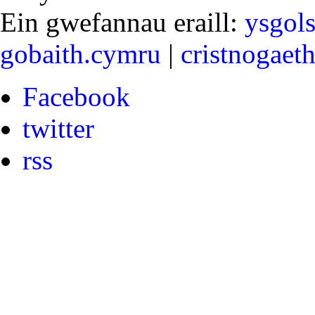
Ein gwefannau eraill:
ysgol
gobaith.cymru
|
cristnogaet
Facebook
twitter
rss