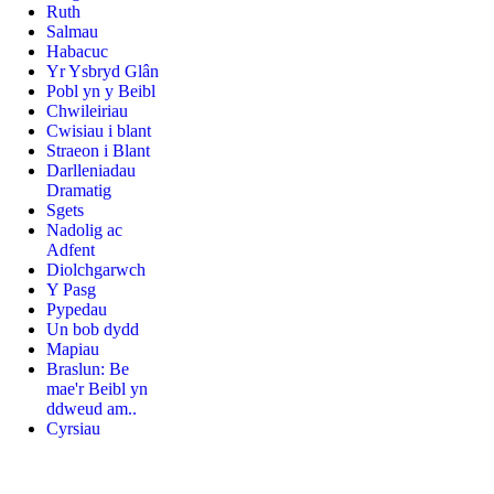
Ruth
Salmau
Habacuc
Yr Ysbryd Glân
Pobl yn y Beibl
Chwileiriau
Cwisiau i blant
Straeon i Blant
Darlleniadau
Dramatig
Sgets
Nadolig ac
Adfent
Diolchgarwch
Y Pasg
Pypedau
Un bob dydd
Mapiau
Braslun: Be
mae'r Beibl yn
ddweud am..
Cyrsiau