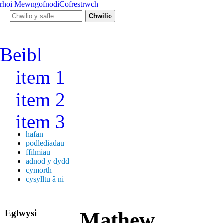
rhoi
Mewngofnodi
Cofrestrwch
Ffurf chwiliad
Chwilio y safle
Beibl
item 1
item 2
item 3
hafan
podlediadau
ffilmiau
adnod y dydd
cymorth
cysylltu â ni
Eglwysi
Mathew